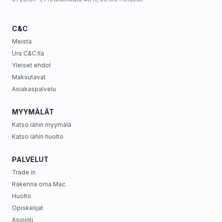
C&C
Meistä
Ura C&C:llä
Yleiset ehdot
Maksutavat
Asiakaspalvelu
MYYMÄLÄT
Katso lähin myymälä
Katso lähin huolto
PALVELUT
Trade in
Rakenna oma Mac
Huolto
Opiskelijat
Asiointi