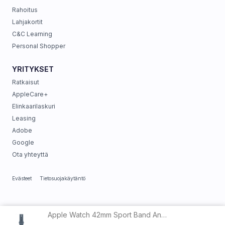
Rahoitus
Lahjakortit
C&C Learning
Personal Shopper
YRITYKSET
Ratkaisut
AppleCare+
Elinkaarilaskuri
Leasing
Adobe
Google
Ota yhteyttä
Evästeet
Tietosuojakäytäntö
Apple Watch 42mm Sport Band Anchor Blue - S/M