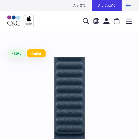
Alv 0%
Alv 25,5%
-30%
Outlet