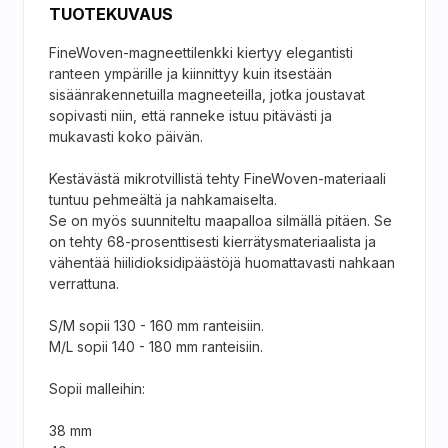
TUOTEKUVAUS
FineWoven-magneettilenkki kiertyy elegantisti
ranteen ympärille ja kiinnittyy kuin itsestään
sisäänrakennetuilla magneeteilla, jotka joustavat
sopivasti niin, että ranneke istuu pitävästi ja
mukavasti koko päivän.
Kestävästä mikro­tvillistä tehty FineWoven-materiaali
tuntuu pehmeältä ja nahkamaiselta.
Se on myös suunniteltu maa­palloa silmällä pitäen. Se
on tehty 68-prosenttisesti kierrätys­materiaalista ja
vähentää hiilidioksidi­päästöjä huomattavasti nahkaan
verrattuna.
S/M sopii 130 - 160 mm ranteisiin.
M/L sopii 140 - 180 mm ranteisiin.
Sopii malleihin:
38 mm