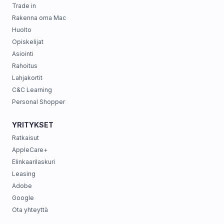
Trade in
Rakenna oma Mac
Huolto
Opiskelijat
Asiointi
Rahoitus
Lahjakortit
C&C Learning
Personal Shopper
YRITYKSET
Ratkaisut
AppleCare+
Elinkaarilaskuri
Leasing
Adobe
Google
Ota yhteyttä