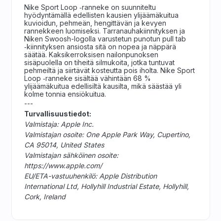
Nike Sport Loop ‑ranneke on suunniteltu
hyödyntämällä edellisten kausien ylijäämäkuitua
kuvioidun, pehmeän, hengittävän ja kevyen
rannekkeen luomiseksi. Tarranauha­kiinnityksen ja
Niken Swoosh-logolla varustetun punotun pull tab
‑kiinnityksen ansiosta sitä on nopea ja näppärä
säätää. Kaksikerroksisen nailonpunoksen
sisäpuolella on tiheitä silmukoita, jotka tuntuvat
pehmeiltä ja siirtävät kosteutta pois iholta. Nike Sport
Loop ‑ranneke sisältää vähintään 68 %
ylijäämäkuitua edellisiltä kausilta, mikä säästää yli
kolme tonnia ensiökuitua.
---
Turvallisuustiedot:
Valmistaja: Apple Inc.
Valmistajan osoite: One Apple Park Way, Cupertino,
CA 95014, United States
Valmistajan sähköinen osoite:
https://www.apple.com/
EU/ETA-vastuuhenkilö: Apple Distribution
International Ltd, Hollyhill Industrial Estate, Hollyhill,
Cork, Ireland