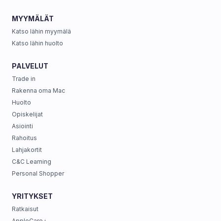
MYYMÄLÄT
Katso lähin myymälä
Katso lähin huolto
PALVELUT
Trade in
Rakenna oma Mac
Huolto
Opiskelijat
Asiointi
Rahoitus
Lahjakortit
C&C Learning
Personal Shopper
YRITYKSET
Ratkaisut
AppleCare+