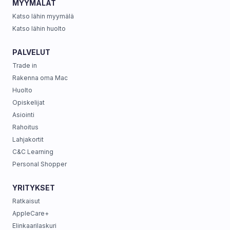
MYYMÄLÄT
Katso lähin myymälä
Katso lähin huolto
PALVELUT
Trade in
Rakenna oma Mac
Huolto
Opiskelijat
Asiointi
Rahoitus
Lahjakortit
C&C Learning
Personal Shopper
YRITYKSET
Ratkaisut
AppleCare+
Elinkaarilaskuri