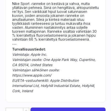
Nike Sport ‑ranneke on kestävä ja vahva, mutta
yllättävän pehmeä. Siinä on hengittävä, ahtopuristettu
rei'itys. Sen värikkäät hiput luovat satunnaisen
kuvion, joiden ansiosta jokainen ranneke on
ainutlaatuinen. Sileä ja kiinteä materiaali istuu
tyylikkäästi ranteeseesi ja tuntuu mukavalta ihoa
vasten. Alumiininen nastakiinnitys antaa soljelle
tuoreen mattapinnan. Ranneke sisältää vähintään 30
% kierrätettyä fluoroelastomeeriä ja jokainen hippu
vähintään 66 % kierrätettyä fluoroelastomeeriä.
---
Turvallisuustiedot:
Valmistaja: Apple Inc.
Valmistajan osoite: One Apple Park Way, Cupertino,
CA 95014, United States
Valmistajan sähköinen osoite:
https://www.apple.com/
EU/ETA-vastuuhenkilö: Apple Distribution
International Ltd, Hollyhill Industrial Estate, Hollyhill,
Cork, Ireland