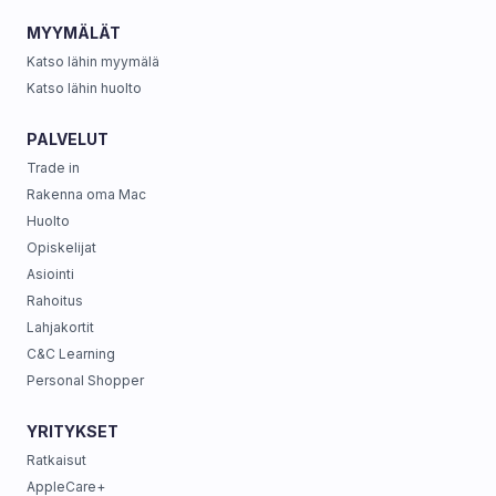
MYYMÄLÄT
Katso lähin myymälä
Katso lähin huolto
PALVELUT
Trade in
Rakenna oma Mac
Huolto
Opiskelijat
Asiointi
Rahoitus
Lahjakortit
C&C Learning
Personal Shopper
YRITYKSET
Ratkaisut
AppleCare+