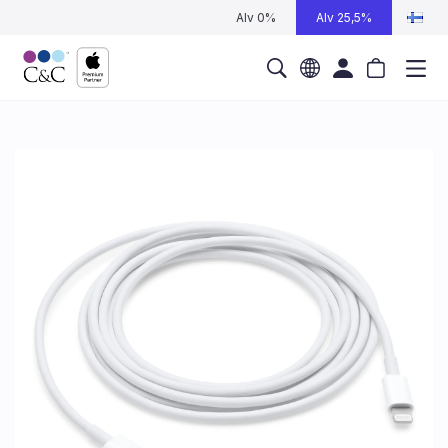
Alv 0%
Alv 25,5%