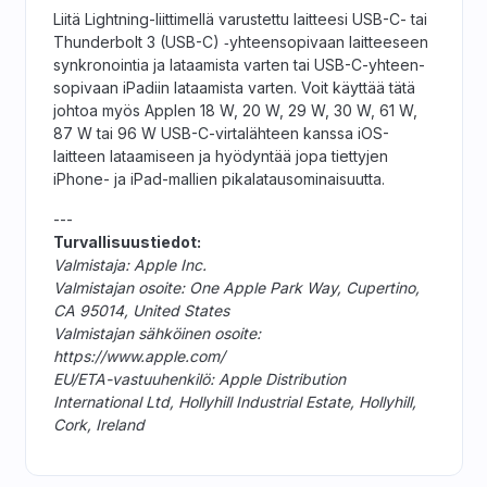
Liitä Lightning-liittimellä varustettu laitteesi USB-C- tai
Thunderbolt 3 (USB-C) ‑yhteensopivaan laitteeseen
synkronointia ja lataamista varten tai USB-C-yhteen­
sopivaan iPadiin lataamista varten. Voit käyttää tätä
johtoa myös Applen 18 W, 20 W, 29 W, 30 W, 61 W,
87 W tai 96 W USB-C-virtalähteen kanssa iOS-
laitteen lataa­miseen ja hyödyntää jopa tiettyjen
iPhone- ja iPad-mallien pika­lataus­­ominaisuutta.
---
Turvallisuustiedot:
Valmistaja: Apple Inc.
Valmistajan osoite: One Apple Park Way, Cupertino,
CA 95014, United States
Valmistajan sähköinen osoite:
https://www.apple.com/
EU/ETA-vastuuhenkilö: Apple Distribution
International Ltd, Hollyhill Industrial Estate, Hollyhill,
Cork, Ireland