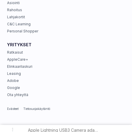
Asiointi
Rahoitus
Lahjakortit
C&C Learning
Personal Shopper
YRITYKSET
Ratkaisut
AppleCare+
Elinkaarilaskuri
Leasing
Adobe
Google
Ota yhteyttä
Evästeet
Tietosuojakäytäntö
Apple Lightning USB3 Camera adapter White