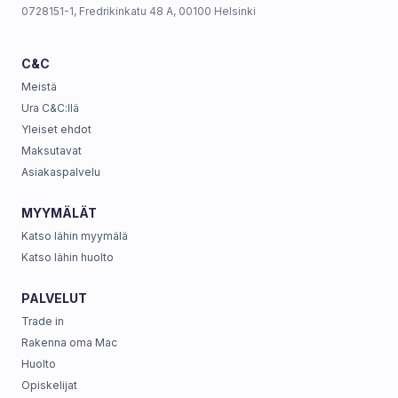
0728151-1, Fredrikinkatu 48 A, 00100 Helsinki
C&C
Meistä
Ura C&C:llä
Yleiset ehdot
Maksutavat
Asiakaspalvelu
MYYMÄLÄT
Katso lähin myymälä
Katso lähin huolto
PALVELUT
Trade in
Rakenna oma Mac
Huolto
Opiskelijat