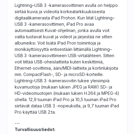
Lightning–USB 3 -kamerasovittimen avulla on helppo
siirtää kuvia ja videoita korkeatarkkuuksisesta
digitaalikamerasta iPad Prohon. Kun liität Lightning–
USB 3 -kamerasovittimen, iPad Pro avaa
automaattisesti Kuvat-ohjelman, jonka avulla voit
valita tuotavat kuvat ja videot ja järjestää ne sitten
albumeiksi. Voit lisätä iPad Pron toimintoja ja
monikäyttöisyyttä entisestään liittämällä Lightning–
USB 3 -kamerasovittimeen USB-virtalähteen. Sitten
voit liittää USB-oheislaitteita kuten keskittimiä,
Ethernet-sovittimia, ääni/MIDI-laitteita ja kortinlukijoita
mm. CompactFlash-, SD- ja microSD-korteille.
Lightning–USB 3 -kamerasovitin tukee yleisimpiä
kuvamuotoja (mukaan lukien JPEG ja RAW) SD- ja
HD-videomuotojen (mukaan lukien H.264 ja MPEG-4)
ohella. 12,9 tuuman iPad Pro ja 10,5 tuuman iPad Pro
siirtävät dataa USB 3 -nopeuksilla, ja 9,7 tuuman iPad
Pro käyttää USB 2:ta.
---
Turvallisuustiedot: