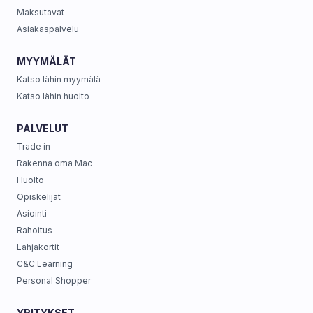
Maksutavat
Asiakaspalvelu
MYYMÄLÄT
Katso lähin myymälä
Katso lähin huolto
PALVELUT
Trade in
Rakenna oma Mac
Huolto
Opiskelijat
Asiointi
Rahoitus
Lahjakortit
C&C Learning
Personal Shopper
YRITYKSET