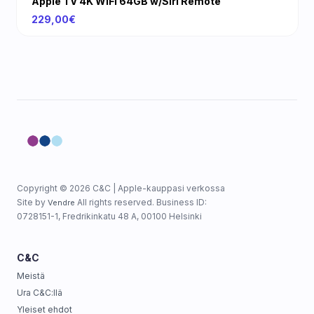
Apple TV 4K WiFi 64GB w/Siri Remote
229,00€
Copyright © 2026 C&C | Apple-kauppasi verkossa
Site by
All rights reserved. Business ID:
Vendre
0728151-1, Fredrikinkatu 48 A, 00100 Helsinki
C&C
Meistä
Ura C&C:llä
Yleiset ehdot