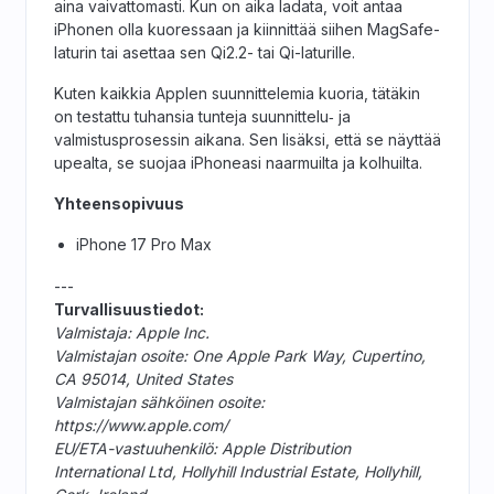
aina vaivattomasti. Kun on aika ladata, voit antaa
iPhonen olla kuoressaan ja kiinnittää siihen MagSafe-
laturin tai asettaa sen Qi2.2- tai Qi-laturille.
Kuten kaikkia Applen suunnittelemia kuoria, tätäkin
on testattu tuhansia tunteja suunnittelu‑ ja
valmistusprosessin aikana. Sen lisäksi, että se näyttää
upealta, se suojaa iPhoneasi naarmuilta ja kolhuilta.
Yhteensopivuus
iPhone 17 Pro Max
---
Turvallisuustiedot:
Valmistaja: Apple Inc.
Valmistajan osoite: One Apple Park Way, Cupertino,
CA 95014, United States
Valmistajan sähköinen osoite:
https://www.apple.com/
EU/ETA-vastuuhenkilö: Apple Distribution
International Ltd, Hollyhill Industrial Estate, Hollyhill,