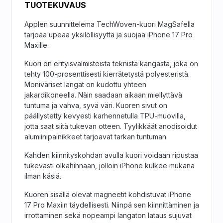
TUOTEKUVAUS
Applen suunnittelema TechWoven-kuori MagSafella
tarjoaa upeaa yksilöllisyyttä ja suojaa iPhone 17 Pro
Maxille.
Kuori on erityis­valmisteista teknistä kangasta, joka on
tehty 100-prosenttisesti kierrätetystä polyesteristä.
Moniväriset langat on kudottu yhteen
jakardikoneella. Näin saadaan aikaan miellyttävä
tuntuma ja vahva, syvä väri. Kuoren sivut on
päällystetty kevyesti karhennetulla TPU-muovilla,
jotta saat siitä tukevan otteen. Tyylikkäät anodisoidut
alumiini­painikkeet tarjoavat tarkan tuntuman.
Kahden kiinnitys­kohdan avulla kuori voidaan ripustaa
tukevasti olka­hihnaan, jolloin iPhone kulkee mukana
ilman käsiä.
Kuoren sisällä olevat magneetit kohdistuvat iPhone
17 Pro Maxiin täydellisesti. Niinpä sen kiinnittäminen ja
irrottaminen sekä nopeampi langaton lataus sujuvat