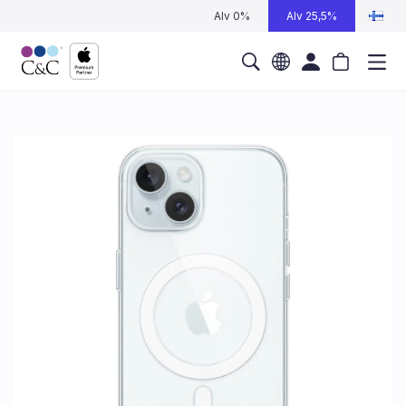
Alv 0%
Alv 25,5%