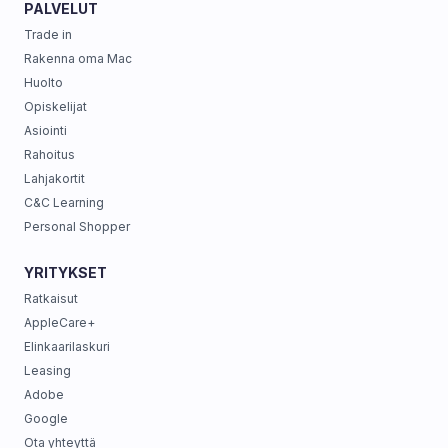
PALVELUT
Trade in
Rakenna oma Mac
Huolto
Opiskelijat
Asiointi
Rahoitus
Lahjakortit
C&C Learning
Personal Shopper
YRITYKSET
Ratkaisut
AppleCare+
Elinkaarilaskuri
Leasing
Adobe
Google
Ota yhteyttä