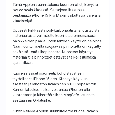
Tämä Applen suunnittelema kuori on ohut, kevyt ja
pysyy hyvin kädessä. Se tarjoaa lisäsuojaa
peittämättä iPhone 15 Pro Maxin vaikuttavia värejä ja
viimeistelyä.
Optisesti kirkkaasta polykarbonaatista ja joustavista
materiaaleista valmistettu kuori istuu erinomaisesti
painikkeiden päälle, joten laitteen käyttö on helppoa.
Naarmuuntumiselta suojaavaa pinnoitetta on käytetty
sekä sisä- että ulkopinnassa. Kuoressa käytetyt
materiaalit ja pinnoitteet estävät sitä kellastumasta
ajan mittaan.
Kuoren sisäiset magneetit kohdistavat sen
täydellisesti iPhone 15:een. Kiinnitys käy kuin
itsestään ja langaton lataaminen sujuu nopeammin.
Kun on latauksen aika, voit antaa iPhonen olla
kuoressaan ja kiinnittää siihen MagSafe-laturin tai
asettaa sen Qi-laturille.
Kuten kaikkia Applen suunnittelemia kuoria, tätäkin