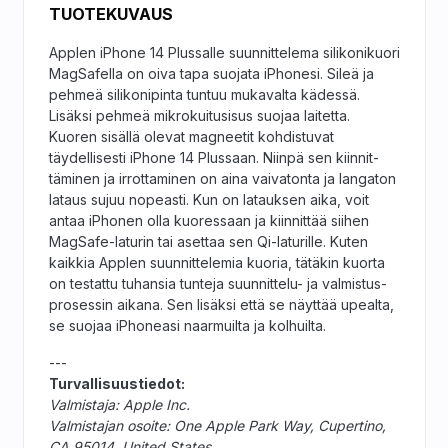
TUOTEKUVAUS
Applen iPhone 14 Plussalle suunnit­telema silikoni­kuori
MagSafella on oiva tapa suojata iPhonesi. Sileä ja
pehmeä silikonipinta tuntuu mukavalta kädessä.
Lisäksi pehmeä mikrokuitusisus suojaa laitetta.
Kuoren sisällä olevat magneetit kohdistuvat
täydellisesti iPhone 14 Plussaan. Niinpä sen kiinnit­
täminen ja irrottaminen on aina vaivatonta ja langaton
lataus sujuu nopeasti. Kun on latauksen aika, voit
antaa iPhonen olla kuoressaan ja kiinnittää siihen
MagSafe-laturin tai asettaa sen Qi-laturille. Kuten
kaikkia Applen suunnittelemia kuoria, tätäkin kuorta
on testattu tuhansia tunteja suunnittelu- ja valmistus­
prosessin aikana. Sen lisäksi että se näyttää upealta,
se suojaa iPhoneasi naarmuilta ja kolhuilta.
---
Turvallisuustiedot:
Valmistaja: Apple Inc.
Valmistajan osoite: One Apple Park Way, Cupertino,
CA 95014, United States