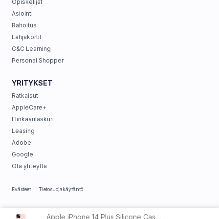
Opiskelijat
Asiointi
Rahoitus
Lahjakortit
C&C Learning
Personal Shopper
YRITYKSET
Ratkaisut
AppleCare+
Elinkaarilaskuri
Leasing
Adobe
Google
Ota yhteyttä
Evästeet
Tietosuojakäytäntö
Apple iPhone 14 Plus Silicone Case w/MagSafe Chalk Pink