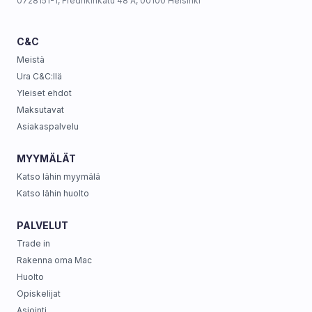
0728151-1, Fredrikinkatu 48 A, 00100 Helsinki
C&C
Meistä
Ura C&C:llä
Yleiset ehdot
Maksutavat
Asiakaspalvelu
MYYMÄLÄT
Katso lähin myymälä
Katso lähin huolto
PALVELUT
Trade in
Rakenna oma Mac
Huolto
Opiskelijat
Asiointi