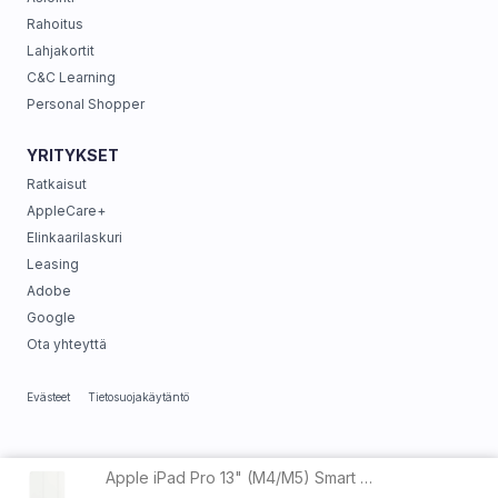
Rahoitus
Lahjakortit
C&C Learning
Personal Shopper
YRITYKSET
Ratkaisut
AppleCare+
Elinkaarilaskuri
Leasing
Adobe
Google
Ota yhteyttä
Evästeet
Tietosuojakäytäntö
Apple iPad Pro 13" (M4/M5) Smart Folio White