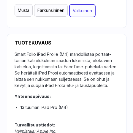
Musta
Farkun­sininen
Valkoinen
TUOTEKUVAUS
Smart Folio iPad Prolle (M4) mahdollistaa portaat­
toman katselu­kulman säädön lukemista, elokuvien
katselua, kirjoittamista tai FaceTime-puheluita varten.
Se herättää iPad Prosi automaattisesti avattaessa ja
laittaa sen nukkumaan suljettaessa. Se on ohut ja
kevyt ja suojaa iPad Prota etu- ja taustapuolelta.
Yhteensopivuus:
13 tuuman iPad Pro (M4)
---
Turvallisuustiedot:
Valmistaja: Apple Inc.