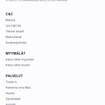
0728151-1, Fredrikinkatu 48 A, 00100 Helsinki
C&C
Meistä
Ura C&C:llä
Yleiset ehdot
Maksutavat
Asiakaspalvelu
MYYMÄLÄT
Katso lähin myymälä
Katso lähin huolto
PALVELUT
Trade in
Rakenna oma Mac
Huolto
Opiskelijat
Asiointi