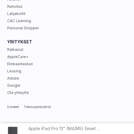
Rahoitus
Lahjakortit
C&C Learning
Personal Shopper
YRITYKSET
Ratkaisut
AppleCare+
Elinkaarilaskuri
Leasing
Adobe
Google
Ota yhteyttä
Evästeet
Tietosuojakäytäntö
Apple iPad Pro 13" (M4/M5) Smart Folio Black