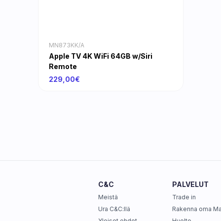
MN873KK/A
Apple TV 4K WiFi 64GB w/Siri
Remote
229,00€
C&C
PALVELUT
Meistä
Trade in
Ura C&C:llä
Rakenna oma M
Yleiset ehdot
Huolto