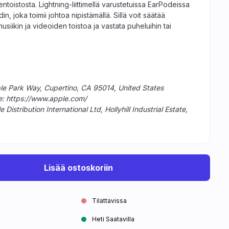
ntoistosta. Lightning-liittimellä varustetuissa EarPodeissa
, joka toimii johtoa nipistämällä. Sillä voit säätää
usiikin ja videoiden toistoa ja vastata puheluihin tai
ple Park Way, Cupertino, CA 95014, United States
te: https://www.apple.com/
istribution International Ltd, Hollyhill Industrial Estate,
Lisää ostoskoriin
Tilattavissa
Heti Saatavilla