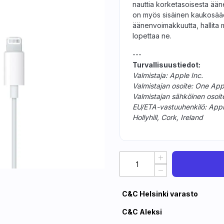
nauttia korketasoisesta ääne
on myös sisäinen kaukosäädin
äänenvoimakkuutta, hallita m
lopettaa ne.
---
Turvallisuustiedot:
Valmistaja: Apple Inc.
Valmistajan osoite: One Ap
Valmistajan sähköinen osoi
EU/ETA-vastuuhenkilö: Apple D
Hollyhill, Cork, Ireland
C&C Helsinki varasto
C&C Aleksi