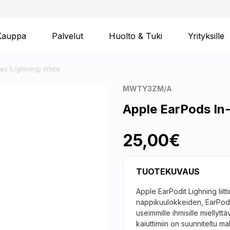
Kauppa
Palvelut
Huolto & Tuki
Yrityksille
s (Lightning) White
MWTY3ZM/A
Apple EarPods In
25,00€
TUOTEKUVAUS
Apple EarPodit Lighning liit
nappikuulokkeiden, EarPodi
useimmille ihmisille mielly
kaiuttimiin on suunniteltu ma