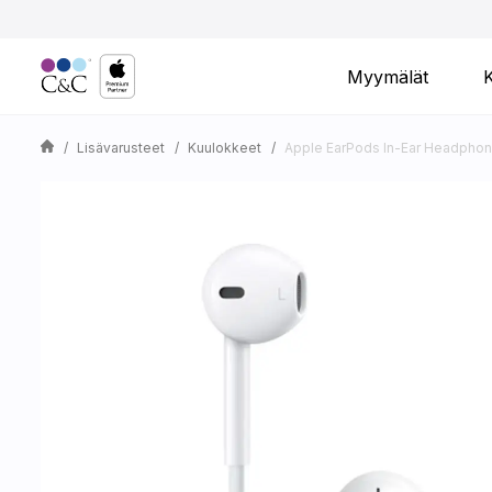
Myymälät
Lisävarusteet
Kuulokkeet
Apple EarPods In-Ear Headphone