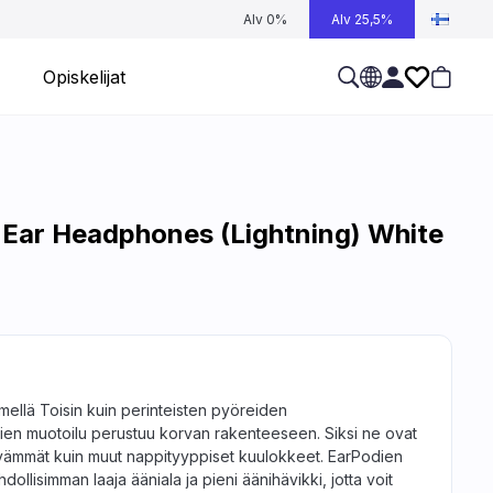
Alv 0%
Alv 25,5%
Opiskelijat
-Ear Headphones (Lightning) White
timellä Toisin kuin perinteisten pyöreiden
en muotoilu perustuu korvan rakenteeseen. Siksi ne ovat
ttävämmät kuin muut nappityyppiset kuulokkeet. EarPodien
hdollisimman laaja ääniala ja pieni äänihävikki, jotta voit