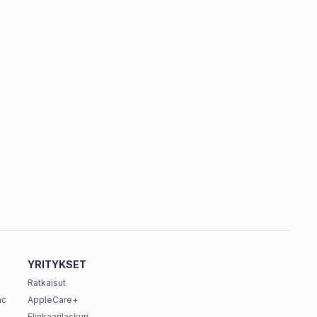
YRITYKSET
Ratkaisut
ac
AppleCare+
Elinkaarilaskuri