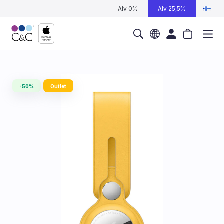
Alv 0%
Alv 25,5%
-50%
Outlet