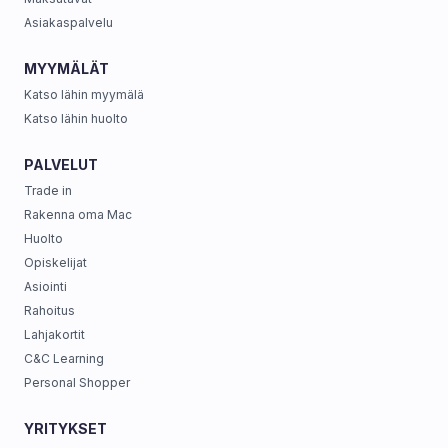
Asiakaspalvelu
MYYMÄLÄT
Katso lähin myymälä
Katso lähin huolto
PALVELUT
Trade in
Rakenna oma Mac
Huolto
Opiskelijat
Asiointi
Rahoitus
Lahjakortit
C&C Learning
Personal Shopper
YRITYKSET