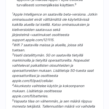
9
turvallisesti sormenjälkeäsi käyttäen.
1
Apple Intelligence on saatavilla beta-versiona. Jotkin
ominaisuudet eivät välttämättä ole käytettävissä
kaikilla alueilla tai kielillä. Katso ominaisuuksien ja
kieliversioiden saatavuus sekä
järjestelmä¬vaatimukset osoitteesta
support.apple.com/121115.
2
Wifi 7 saatavilla maissa ja alueilla, joissa sitä
tuetaan.
3
Vaatii dataliittymän. 5G on saatavilla tietyillä
markkinoilla ja tietyiltä operaattoreilta. Nopeudet
vaihtelevat paikallisten olosuhteiden ja
operaattoreiden mukaan. Lisätietoja 5G-tuesta saat
operaattoriltasi ja osoitteesta
apple.com/fi/ipad/cellular.
4
Akunkesto vaihtelee käytön ja kokoonpanon
mukaan. Lisätietoja osoitteessa
apple.com/fi/batteries.
5
Vapaata tilaa on vähemmän, ja sen määrä riippuu
monesta tekijästä. Tallennustilan määrä voi vaihdella