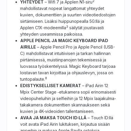
2
YHTEYDET
– Wifi 7 ja Applen N1-siru
mahdollistavat nopeat langattomat yhteydet
kuvien, dokumenttien ja suurten videotiedostojen
siirtämiseen. Lisäksi huippunopealla 5G:llä ja
3
Applen C1X-modeemilla
säilytät joustavasti
yhteyden useammissa paikoissa.
APPLE PENCIL JA MAGIC KEYBOARD IPAD
AIRILLE
– Apple Pencil Pro ja Apple Pencil (USB-
C) mahdollistavat intuitiivisen ja tarkan hallinnan
piirtämisessä, muistiinpanojen tekemisessä ja
luovassa työskentelyssä. Magic Keyboard tarjoaa
loistavan tavan kirjoittaa ja ohjauslevyn, jossa on
8
tuntopalaute.
EDISTYKSELLISET KAMERAT
– iPad Airin 12
Mpix Center Stage ‑etukamera sopii erinomaisesti
videopuheluihin ja selfieihin ja 12 Mpix laajakulma­
takakamera dokumenttien skannaukseen sekä
kuvien ja 4K-videoiden tallentamiseen.
AVAA JA MAKSA TOUCH ID:LLÄ
– Touch ID:llä
voit avata iPad Airin lukituksen, kirjautua sisään
appeihin ja maksaa Apple Paylla ostoksia