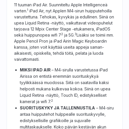
11 tuuman iPad Air. Suunniteltu Apple Intelligenceä
1
varten.
iPad Air, nyt Applen M4-sirun huipputehoilla
varustettuna. Tehokas, kyvykäs ja edullinen. Siinä on
upea Liquid Retina ‑näyttö, vaikuttavat video­puhelut
tarjoava 12 Mpix Center Stage ‑etukamera, iPadOS
2
3
sekä huippunopea wifi 7
ja 5G.
Lisäksi se toimii mm.
Apple Pencil Pron ja iPad Airin Magic Keyboardin
kanssa, joten voit käyttää useita appeja saman­
aikaisesti, opiskella, tehdä töitä, pelata ja luoda
vaivattomasti.
MIKSI IPAD AIR
– M4-sirulla varustetussa iPad
Airissa on entistä enemmän suoritus­kykyä
tyylikkäässä muodossa. Siitä on saatavilla kaksi
helposti mukana kulkevaa kokoa. Siinä on upea
Liquid Retina ‑näyttö, Touch ID, edistykselliset
2
kamerat ja wifi 7.
SUORITUSKYKY JA TALLENNUSTILA
– M4-siru
antaa huipputehot hulppealle suoritus­kyvylle,
edistyksellisille grafiikoille ja sujuvalle
multitaskaukselle. Koko päivän kestävän akun