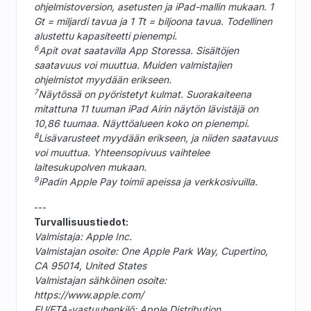
ohjelmistoversion, asetusten ja iPad-mallin mukaan. 1
Gt = miljardi tavua ja 1 Tt = biljoona tavua. Todellinen
alustettu kapasiteetti pienempi.
6
Apit ovat saatavilla App Storessa. Sisältöjen
saatavuus voi muuttua. Muiden valmistajien
ohjelmistot myydään erikseen.
7
Näytössä on pyöristetyt kulmat. Suorakaiteena
mitattuna 11 tuuman iPad Airin näytön lävistäjä on
10,86 tuumaa. Näyttöalueen koko on pienempi.
8
Lisävarusteet myydään erikseen, ja niiden saatavuus
voi muuttua. Yhteensopivuus vaihtelee
laitesukupolven mukaan.
9
iPadin Apple Pay toimii apeissa ja verkkosivuilla.
---
Turvallisuustiedot:
Valmistaja: Apple Inc.
Valmistajan osoite: One Apple Park Way, Cupertino,
CA 95014, United States
Valmistajan sähköinen osoite:
https://www.apple.com/
EU/ETA-vastuuhenkilö: Apple Distribution