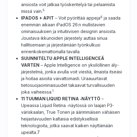
ansiosta voit jatkaa työskentelyä tai pelaamista
5
missä vain.
6
IPADOS + APIT
– Voit pyörittää appeja
ja saada
enemmän aikaan iPadOS 26:n mullistavien
ominaisuuksien ja intuitiivisen designin ansiosta.
Joustava ikkunoiden järjestely auttaa sinua
hallitsemaan ja järjestämään työnkulkusi
ennenkokemattomalla tavalla.
SUUNNITELTU APPLE INTELLIGENCEÄ
VARTEN
– Apple Intelligence on yksilöllinen äly­
järjestelmä, jonka avulla voit viestiä, ilmaista itseäsi
ja hoitaa asioita vaivattomasti. Uraa­uurtavat
tietosuoja­ominaisuudet takaavat turvallisuuden
1
joka vaiheessa.
11 TUUMAN LIQUID RETINA ‑NÄYTTÖ
–
Upeassa Liquid Retina ‑näytössä on laajan P3-
väriskaalan, True Tonen ja äärimmäisen vähäisen
heijastavuuden kaltaisia edistyksellisiä
teknologioita, jotka saavat kaiken näyttämään
upealta.7