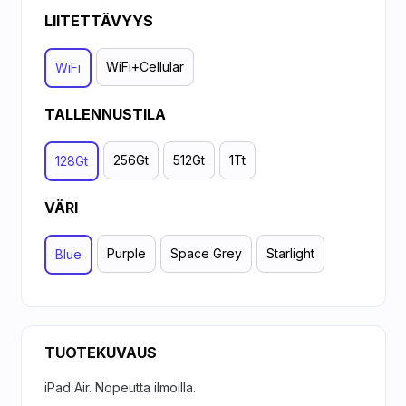
LIITETTÄVYYS
WiFi+Cellular
WiFi
TALLENNUSTILA
256Gt
512Gt
1Tt
128Gt
VÄRI
Purple
Space Grey
Starlight
Blue
TUOTEKUVAUS
iPad Air. Nopeutta ilmoilla.