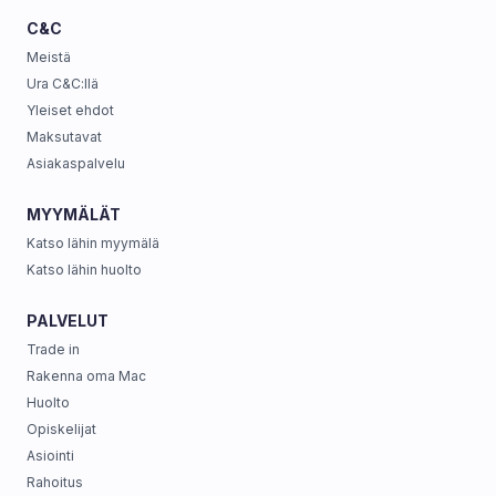
C&C
Meistä
Ura C&C:llä
Yleiset ehdot
Maksutavat
Asiakaspalvelu
MYYMÄLÄT
Katso lähin myymälä
Katso lähin huolto
PALVELUT
Trade in
Rakenna oma Mac
Huolto
Opiskelijat
Asiointi
Rahoitus