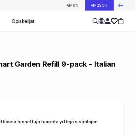
Alv 0%
Alv 25,5%
Opiskelijat
art Garden Refill 9-pack - Italian
ttiössä tunnettuja tuoreita yrttejä sisätilojen