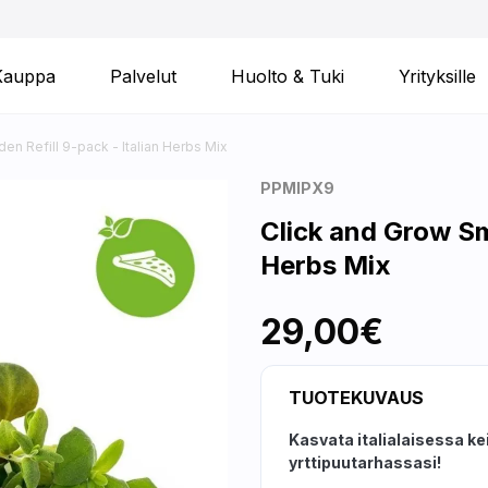
Kauppa
Palvelut
Huolto & Tuki
Yrityksille
en Refill 9-pack - Italian Herbs Mix
PPMIPX9
Click and Grow Sm
Herbs Mix
29,00€
TUOTEKUVAUS
Kasvata italialaisessa kei
yrttipuutarhassasi!