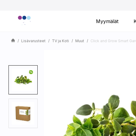
Myymälät
Lisävarusteet
TV ja Koti
Muut
Click and Grow Smart Gard