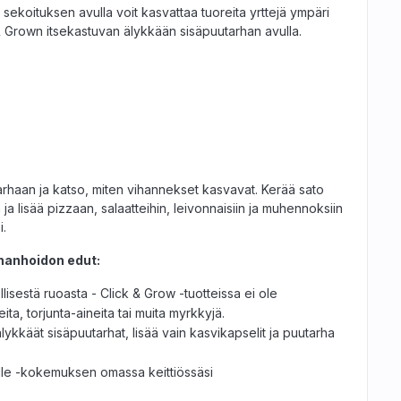
ekoituksen avulla voit kasvattaa tuoreita yrttejä ympäri
 Grown itsekastuvan älykkään sisäpuutarhan avulla.
arhaan ja katso, miten vihannekset kasvavat. Kerää sato
ja lisää pizzaan, salaatteihin, leivonnaisiin ja muhennoksiin
i.
hanhoidon edut:
llisestä ruoasta - Click & Grow -tuotteissa ei ole
ita, torjunta-aineita tai muita myrkkyjä.
ykkäät sisäpuutarhat, lisää vain kasvikapselit ja puutarha
elle -kokemuksen omassa keittiössäsi