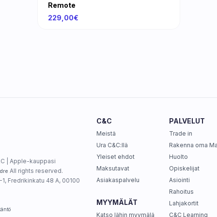
Remote
229,00€
C&C
PALVELUT
Meistä
Trade in
Ura C&C:llä
Rakenna oma M
Yleiset ehdot
Huolto
C | Apple-kauppasi
Maksutavat
Opiskelijat
All rights reserved.
dre
Asiakaspalvelu
Asiointi
1, Fredrikinkatu 48 A, 00100
Rahoitus
MYYMÄLÄT
Lahjakortit
täntö
Katso lähin myymälä
C&C Learning