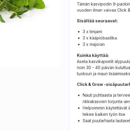
Tämän kasvipodin 9-packin s
vuoden ilman vaivaa Click &
Sisältää seuraavat:
3 x timjami
3 x kääpiöbasilika
3 x majoran
Kuinka käyttää:
Aseta kasvikapselit älypuut
noin 30 - 40 päivän kuluttua 
tuoksun ja maun lisäämiseks
Click & Grow -sisäpuutar
Nauti puhtaasta ja tervee
rikkakasvien torjunta-aine
Helpoimmin käytettävät äl
tekee kaiken työn itse
Saat puutarhasta lautas