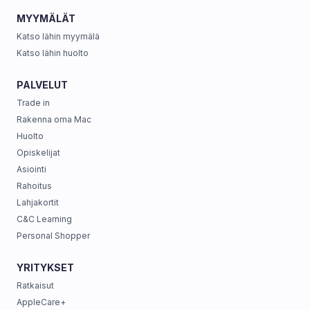
MYYMÄLÄT
Katso lähin myymälä
Katso lähin huolto
PALVELUT
Trade in
Rakenna oma Mac
Huolto
Opiskelijat
Asiointi
Rahoitus
Lahjakortit
C&C Learning
Personal Shopper
YRITYKSET
Ratkaisut
AppleCare+