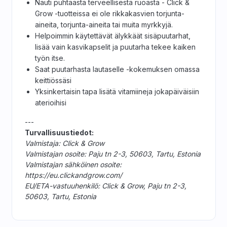
Nauti puhtaasta terveellisestä ruoasta - Click &
Grow -tuotteissa ei ole rikkakasvien torjunta-
aineita, torjunta-aineita tai muita myrkkyjä.
Helpoimmin käytettävät älykkäät sisäpuutarhat,
lisää vain kasvikapselit ja puutarha tekee kaiken
työn itse.
Saat puutarhasta lautaselle -kokemuksen omassa
keittiössäsi
Yksinkertaisin tapa lisätä vitamiineja jokapäiväisiin
aterioihisi
---
Turvallisuustiedot:
Valmistaja: Click & Grow
Valmistajan osoite: Paju tn 2-3, 50603, Tartu, Estonia
Valmistajan sähköinen osoite:
https://eu.clickandgrow.com/
EU/ETA-vastuuhenkilö: Click & Grow, Paju tn 2-3,
50603, Tartu, Estonia