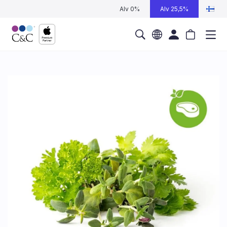
Alv 0%
Alv 25,5%