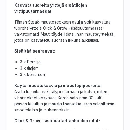
Kasvata tuoreita yrttejä sisätilojen
yrttipuutarhassa!
Tämän Steak-mausteseoksen avulla voit kasvattaa
tuoreita yrttejä Click & Grow -sisäpuutarhassasi
vaivattomasti. Nauti täydellisistä lihan mausteyrtteistä,
jotka on kasvatettu suoraan ikkunalaudallasi.
Sisältää seuraavat:
3 x Persilja
3 x timjami
3 x korianteri
Käytä maustekasvia ja maustepippureita:
Aseta kasvikapselit älypuutarhaan ja katso, miten
vihannekset kasvavat. Kerää sato noin 30 - 40
päivän kuluttua ja mausta liharuokia, lisää salaatteihin,
smoothieihin ja muhennoksiin.
Click & Grow -sisäpuutarhanhoidon edut: