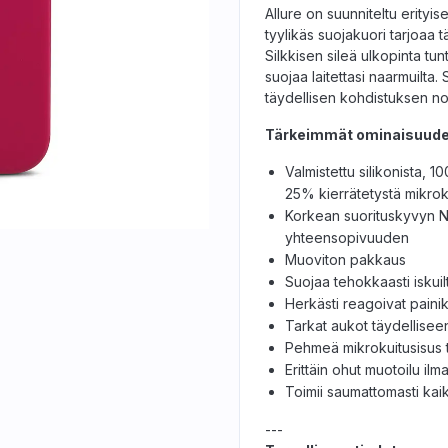
Allure on suunniteltu erityi
tyylikäs suojakuori tarjoaa 
Silkkisen sileä ulkopinta tu
suojaa laitettasi naarmuilta
täydellisen kohdistuksen no
Tärkeimmät ominaisuude
Valmistettu silikonista, 1
25% kierrätetystä mikro
Korkean suorituskyvyn N
yhteensopivuuden
Muoviton pakkaus
Suojaa tehokkaasti iskuil
Herkästi reagoivat pain
Tarkat aukot täydellisee
Pehmeä mikrokuitusisus 
Erittäin ohut muotoilu il
Toimii saumattomasti ka
---