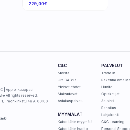
229,00€
C&C
PALVELUT
Meistä
Trade in
Ura C&C:llä
Rakenna oma M
Yleiset ehdot
Huolto
C | Apple-kauppasi
Maksutavat
Opiskelijat
All rights reserved.
dre
Asiakaspalvelu
Asiointi
1, Fredrikinkatu 48 A, 00100
Rahoitus
MYYMÄLÄT
Lahjakortit
täntö
Katso lähin myymälä
C&C Learning
Katso lähin huolto
Personal Shoppe