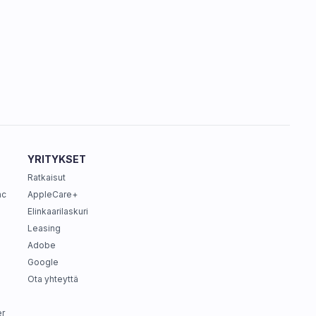
YRITYKSET
Ratkaisut
ac
AppleCare+
Elinkaarilaskuri
Leasing
Adobe
Google
Ota yhteyttä
r