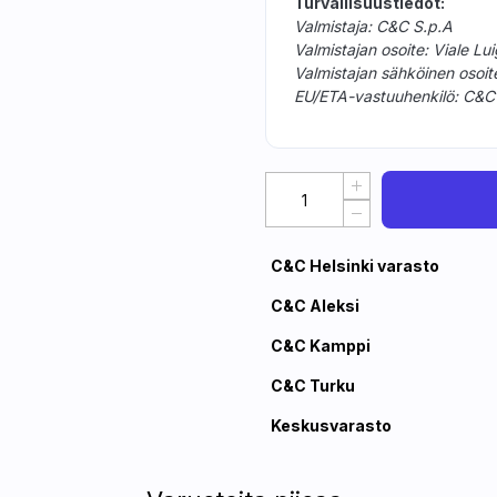
Turvallisuustiedot:
Valmistaja: C&C S.p.A
Valmistajan osoite: Viale Lui
Valmistajan sähköinen osoi
EU/ETA-vastuuhenkilö: C&C S.
C&C Helsinki varasto
C&C Aleksi
C&C Kamppi
C&C Turku
Keskusvarasto