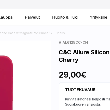
Kauppa
Palvelut
Huolto & Tuki
Yrityksille
licone Case w/MagSafe for iPhone 17 - Cherry
AIAL6125CC-CH
C&C Allure Silico
Cherry
29,00€
TUOTEKUVAUS
Kiinnitä iPhonesi helposti m
Suojakuoren ansiosta.