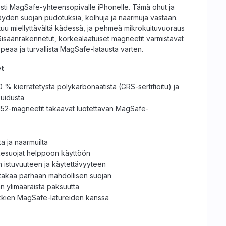
sesti MagSafe-yhteensopivalle iPhonelle. Tämä ohut ja
täyden suojan pudotuksia, kolhuja ja naarmuja vastaan.
ntuu miellyttävältä kädessä, ja pehmeä mikrokuituvuoraus
. Sisäänrakennetut, korkealaatuiset magneetit varmistavat
peaa ja turvallista MagSafe-latausta varten.
t
00 % kierrätetystä polykarbonaatista (GRS-sertifioitu) ja
kuidusta
52-magneetit takaavat luotettavan MagSafe-
ta ja naarmuilta
ikesuojat helppoon käyttöön
n istuvuuteen ja käytettävyyteen
takaa parhaan mahdollisen suojan
man ylimääräistä paksuutta
ikkien MagSafe-latureiden kanssa