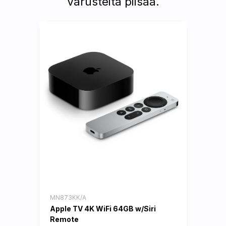
Varusteita piisaa.
MN873KK/A
Apple TV 4K WiFi 64GB w/Siri
Remote