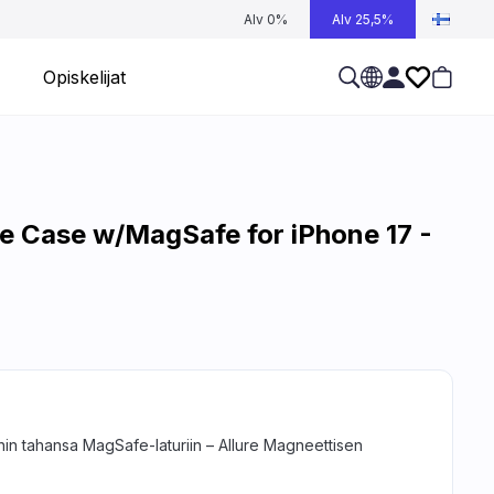
Alv 0%
Alv 25,5%
Opiskelijat
ne Case w/MagSafe for iPhone 17 -
ihin tahansa MagSafe-laturiin – Allure Magneettisen