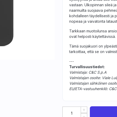
vastaan. Ulkopinnan sileä ja 
naarmuilta suojaava pehmeä
kohdalleen täydellisesti ja 
nopeaa ja vaivatonta lataust
Tarkkaan muotoilunsa ansiost
ovat helposti käytettävissä.
Tämä suojakuori on ylpeästi
tarkoittaa, että se on valmis
---
Turvallisuustiedot:
Valmistaja: C&C S.p.A
Valmistajan osoite: Viale Lui
Valmistajan sähköinen osoi
EU/ETA-vastuuhenkilö: C&C S.