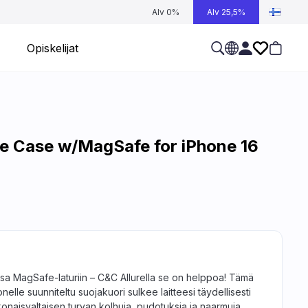
Alv 0%
Alv 25,5%
Opiskelijat
ne Case w/MagSafe for iPhone 16
ansa MagSafe-laturiin – C&C Allurella se on helppoa! Tämä
elle suunniteltu suojakuori sulkee laitteesi täydellisesti
okonaisvaltaisen turvan kolhuja, pudotuksia ja naarmuja