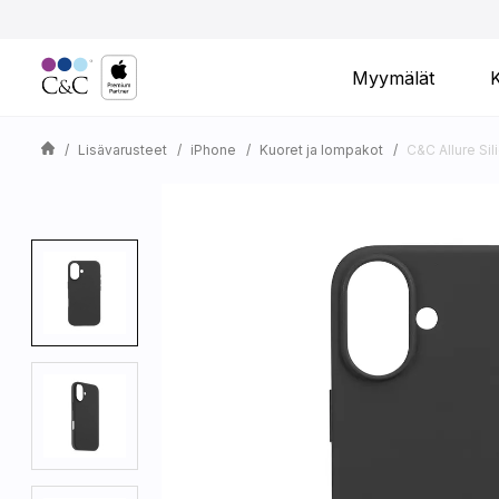
Myymälät
Lisävarusteet
iPhone
Kuoret ja lompakot
C&C Allure Si