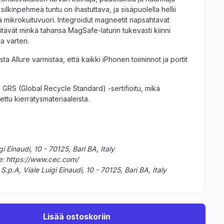
silkinpehmeä tuntu on ihastuttava, ja sisäpuolella hellii
 mikrokuituvuori. Integroidut magneetit napsahtavat
pitävät minkä tahansa MagSafe-laturin tukevasti kiinni
a varten.
a Allure varmistaa, että kaikki iPhonen toiminnot ja portit
 GRS (Global Recycle Standard) -sertifioitu, mikä
tettu kierrätysmateriaaleista.
gi Einaudi, 10 - 70125, Bari BA, Italy
te: https://www.cec.com/
p.A, Viale Luigi Einaudi, 10 - 70125, Bari BA, Italy
Lisää ostoskoriin