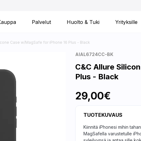
Kauppa
Palvelut
Huolto & Tuki
Yrityksille
licone Case w/MagSafe for iPhone 16 Plus - Black
AIAL6724CC-BK
C&C Allure Silico
Plus - Black
29,00€
TUOTEKUVAUS
Kiinnitä iPhonesi mihin tah
MagSafella varustetulle iPhon
syleilyynsä ja antaa sille k