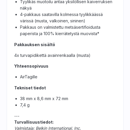
Tyylikäs muotoilu antaa yksilöllisen kaiverruksen
näkyä
4-pakkaus saatavilla kolmessa tyylikkäässä
värissä (musta, valkoinen, sininen)
Pakkaus on valmistettu metsäsertifioidusta
paperista ja 100% kierrätetystä muovista*
Pakkauksen sisältö
4x turvapidikettä avainrenkaalla (musta)
Yhteensopivuus
AirTagille
Tekniset tiedot
38 mm x 8,6 mm x 72 mm
7,4 g
---
Turvallisuustiedot:
Valmistaja: Belkin International, Inc.