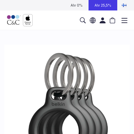
Alv 0%
Alv 25,5%