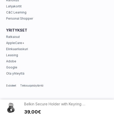
Rahoitus
Lahjakortit
C&C Learning
Personal Shopper
YRITYKSET
Ratkaisut
AppleCare+
Elinkaarilaskuri
Leasing
Adobe
Google
Ota yhteyttä
Evästeet
Tietosuojakäytäntö
Belkin Secure Holder with Keyring for AirTag 4-pack - Black
39,00€