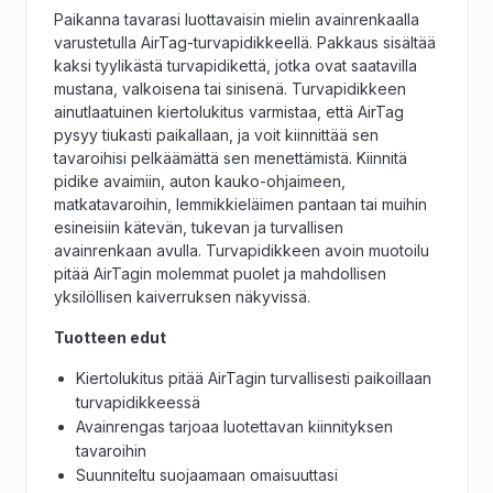
Paikanna tavarasi luottavaisin mielin avainrenkaalla
varustetulla AirTag-turvapidikkeellä. Pakkaus sisältää
kaksi tyylikästä turvapidikettä, jotka ovat saatavilla
mustana, valkoisena tai sinisenä. Turvapidikkeen
ainutlaatuinen kiertolukitus varmistaa, että AirTag
pysyy tiukasti paikallaan, ja voit kiinnittää sen
tavaroihisi pelkäämättä sen menettämistä. Kiinnitä
pidike avaimiin, auton kauko-ohjaimeen,
matkatavaroihin, lemmikkieläimen pantaan tai muihin
esineisiin kätevän, tukevan ja turvallisen
avainrenkaan avulla. Turvapidikkeen avoin muotoilu
pitää AirTagin molemmat puolet ja mahdollisen
yksilöllisen kaiverruksen näkyvissä.
Tuotteen edut
Kiertolukitus pitää AirTagin turvallisesti paikoillaan
turvapidikkeessä
Avainrengas tarjoaa luotettavan kiinnityksen
tavaroihin
Suunniteltu suojaamaan omaisuuttasi