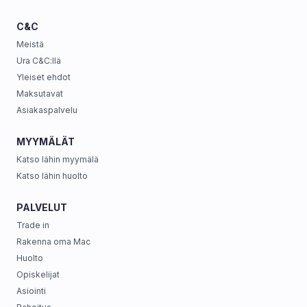
C&C
Meistä
Ura C&C:llä
Yleiset ehdot
Maksutavat
Asiakaspalvelu
MYYMÄLÄT
Katso lähin myymälä
Katso lähin huolto
PALVELUT
Trade in
Rakenna oma Mac
Huolto
Opiskelijat
Asiointi