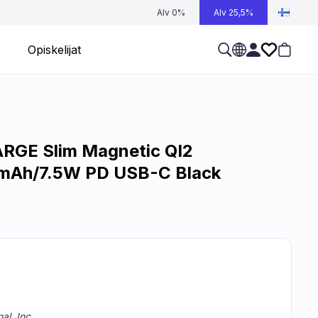
Alv 0%
Alv 25,5%
Opiskelijat
RGE Slim Magnetic QI2
mAh/7.5W PD USB-C Black
al, Inc.