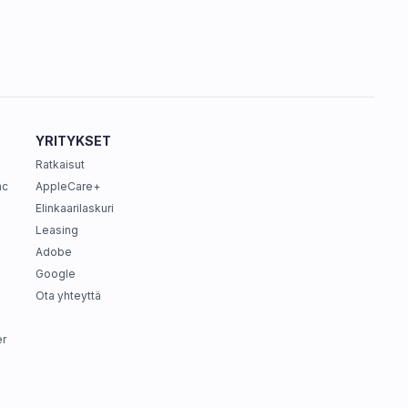
YRITYKSET
Ratkaisut
ac
AppleCare+
Elinkaarilaskuri
Leasing
Adobe
Google
Ota yhteyttä
r