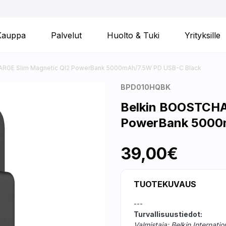
Kauppa
Palvelut
Huolto & Tuki
Yrityksille
RGE Slim Magnetic QI2 PowerBank 5000mAh/7.5W PD USB-C Black
BPD010HQBK
Belkin BOOSTCHA
PowerBank 5000
39,00€
TUOTEKUVAUS
---
Turvallisuustiedot:
Valmistaja: Belkin Internation