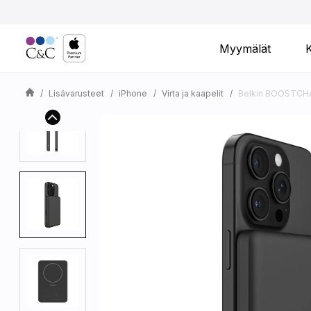
Myymälät
Lisävarusteet
iPhone
Virta ja kaapelit
Belkin BOOSTCHA