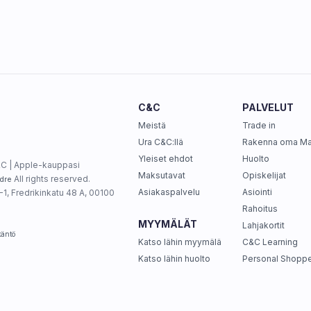
C&C
PALVELUT
Meistä
Trade in
Ura C&C:llä
Rakenna oma M
Yleiset ehdot
Huolto
C | Apple-kauppasi
Maksutavat
Opiskelijat
All rights reserved.
dre
Asiakaspalvelu
Asiointi
1, Fredrikinkatu 48 A, 00100
Rahoitus
MYYMÄLÄT
Lahjakortit
täntö
Katso lähin myymälä
C&C Learning
Katso lähin huolto
Personal Shoppe