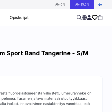
Alv 0%
Alv 25,5%
Opiskelijat
m Sport Band Tangerine - S/M
västä fluoroelastomeerista valmistettu urheiluranneke on
 pehmeä. Tasainen ja tiivis materiaali istuu tyylikkäästi
ta ihollasi. Innovatiivinen nastakiinnitys varmistaa, että