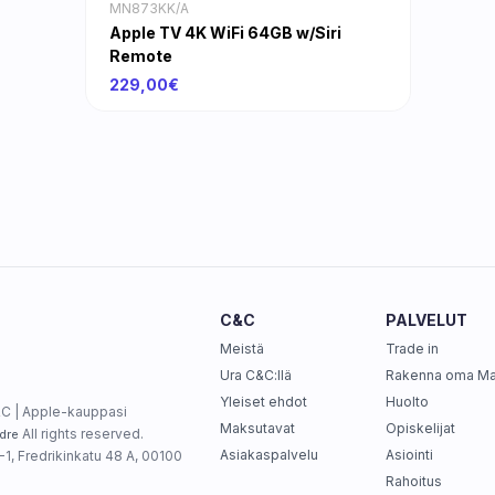
MN873KK/A
Apple TV 4K WiFi 64GB w/Siri
Remote
229,00€
C&C
PALVELUT
Meistä
Trade in
Ura C&C:llä
Rakenna oma M
Yleiset ehdot
Huolto
C | Apple-kauppasi
Maksutavat
Opiskelijat
All rights reserved.
dre
Asiakaspalvelu
Asiointi
1, Fredrikinkatu 48 A, 00100
Rahoitus