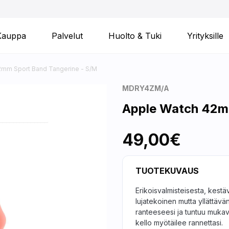
Kauppa
Palvelut
Huolto & Tuki
Yrityksille
2mm Sport Band Tangerine - S/M
MDRY4ZM/A
Apple Watch 42m
49,00€
TUOTEKUVAUS
Erikoisvalmisteisesta, kestä
lujatekoinen mutta yllättävän
ranteeseesi ja tuntuu mukaval
kello myötäilee rannettasi.