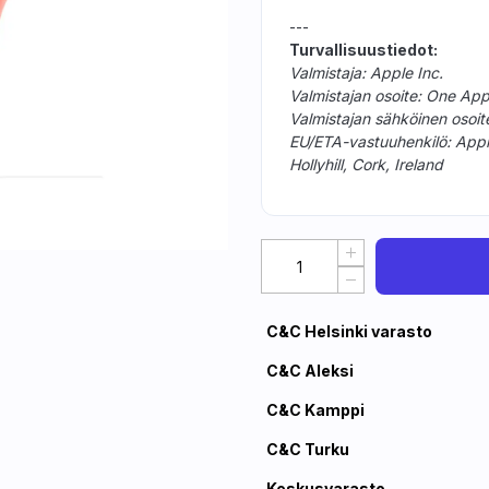
---
Turvallisuustiedot:
Valmistaja: Apple Inc.
Valmistajan osoite: One Ap
Valmistajan sähköinen osoi
EU/ETA-vastuuhenkilö: Apple D
Hollyhill, Cork, Ireland
C&C Helsinki varasto
C&C Aleksi
C&C Kamppi
C&C Turku
Keskusvarasto