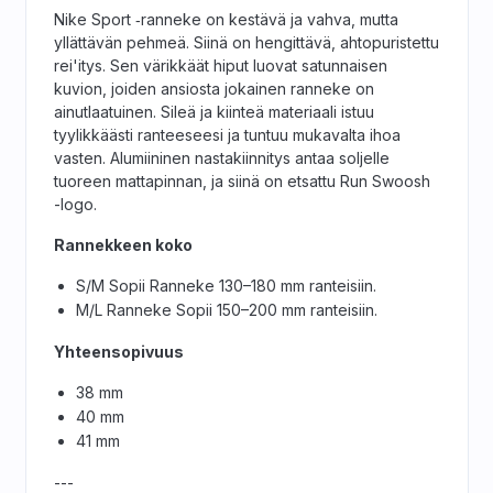
Nike Sport ‑ranneke on kestävä ja vahva, mutta
yllättävän pehmeä. Siinä on hengittävä, ahto­­puristettu
rei'itys. Sen värikkäät hiput luovat satunnaisen
kuvion, joiden ansiosta jokainen ranneke on
ainutlaatuinen. Sileä ja kiinteä materiaali istuu
tyylikkäästi ranteeseesi ja tuntuu mukavalta ihoa
vasten. Alumiininen nastakiinnitys antaa soljelle
tuoreen matta­pinnan, ja siinä on etsattu Run Swoosh
-logo.
Rannekkeen koko
S/M Sopii Ranneke 130–180 mm ranteisiin.
M/L Ranneke Sopii 150–200 mm ranteisiin.
Yhteensopivuus
38 mm
40 mm
41 mm
---