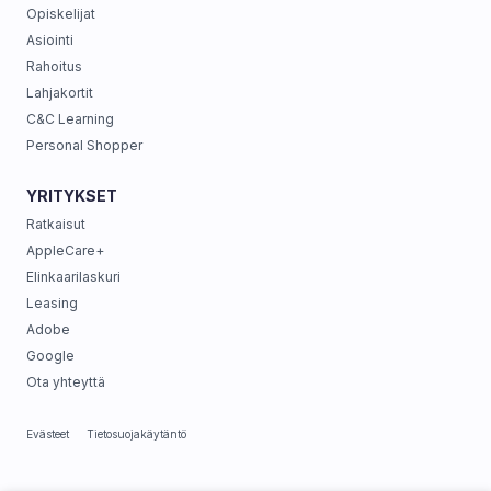
Opiskelijat
Asiointi
Rahoitus
Lahjakortit
C&C Learning
Personal Shopper
YRITYKSET
Ratkaisut
AppleCare+
Elinkaarilaskuri
Leasing
Adobe
Google
Ota yhteyttä
Evästeet
Tietosuojakäytäntö