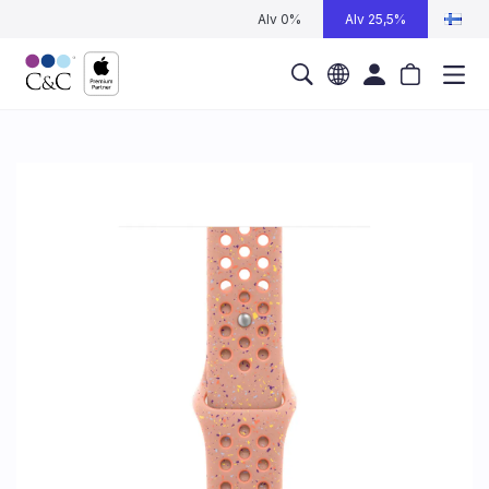
Alv 0%
Alv 25,5%