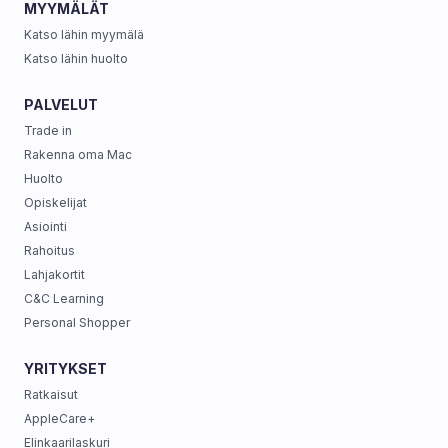
MYYMÄLÄT
Katso lähin myymälä
Katso lähin huolto
PALVELUT
Trade in
Rakenna oma Mac
Huolto
Opiskelijat
Asiointi
Rahoitus
Lahjakortit
C&C Learning
Personal Shopper
YRITYKSET
Ratkaisut
AppleCare+
Elinkaarilaskuri